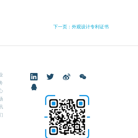
下一页：外观设计专利证书
业
务
心
场
讯
们