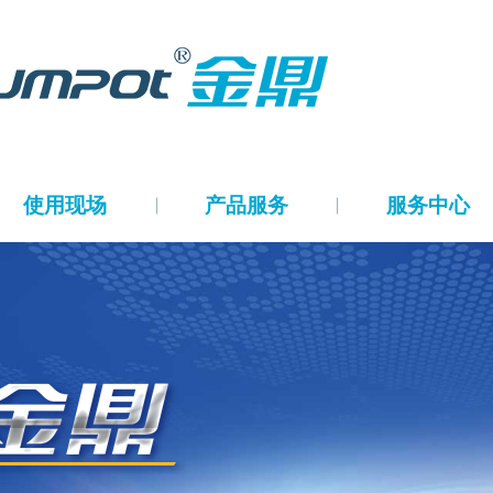
使用现场
产品服务
服务中心