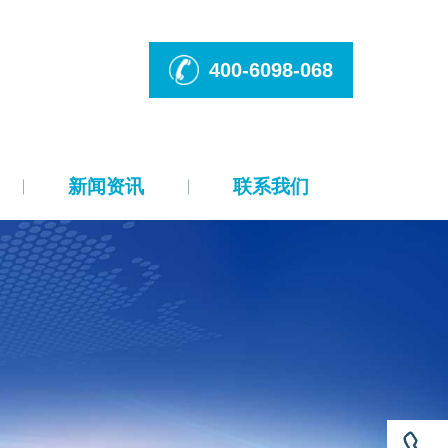
400-6098-068
新闻资讯
联系我们