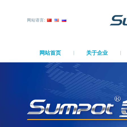
网站语言:
网站首页
关于企业